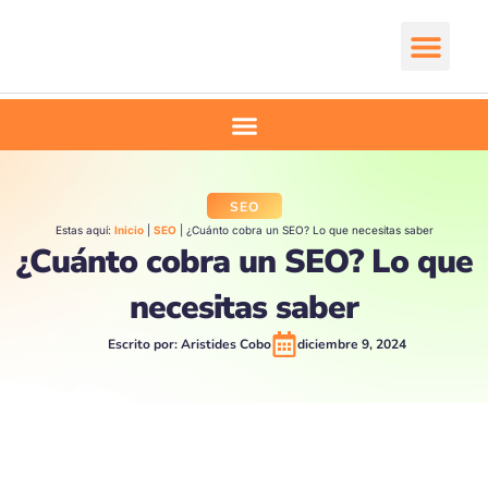
Ir
al
contenido
Comienza aquí
SEO
Estas aquí:
Inicio
|
SEO
|
¿Cuánto cobra un SEO? Lo que necesitas saber
¿Cuánto cobra un SEO? Lo que
necesitas saber
Escrito por:
Aristides Cobo
diciembre 9, 2024