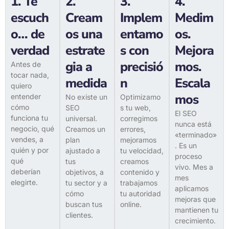
1. Te
2.
3.
4.
bien.
conviert
brille en
escuch
Cream
Implem
Medim
e.
Google.
o… de
os una
entamo
os.
LEARN
MORE
verdad
estrate
s con
Mejora
SABER
SABER
MÁS
gia a
precisió
mos.
MÁS
Antes de
tocar nada,
medida
n
Escala
quiero
mos
entender
No existe un
Optimizamo
cómo
SEO
s tu web,
El SEO
funciona tu
universal.
corregimos
nunca está
negocio, qué
Creamos un
errores,
«terminado»
vendes, a
plan
mejoramos
. Es un
quién y por
ajustado a
tu velocidad,
proceso
qué
tus
creamos
vivo. Mes a
deberían
objetivos, a
contenido y
mes
elegirte.
tu sector y a
trabajamos
aplicamos
cómo
tu autoridad
mejoras que
buscan tus
online.
mantienen tu
clientes.
crecimiento.