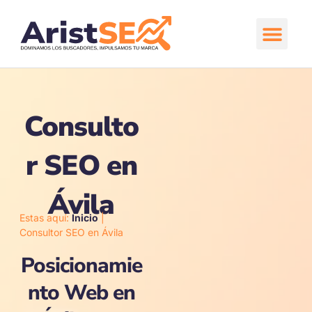
Ir
al
contenido
Comienza aquí
Consulto
r SEO en
Ávila
Estas aquí:
Inicio
|
Consultor SEO en Ávila
Posicionamie
nto Web en