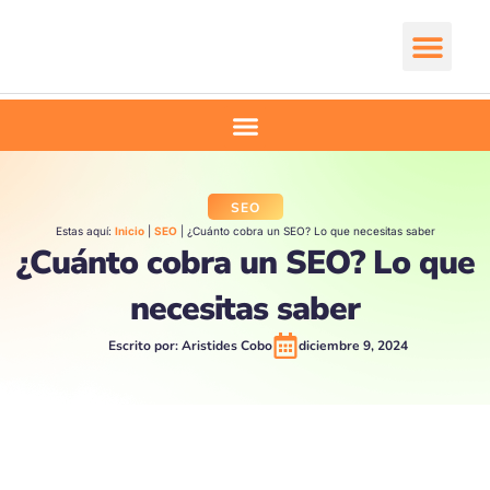
Ir
al
contenido
Comienza aquí
SEO
Estas aquí:
Inicio
|
SEO
|
¿Cuánto cobra un SEO? Lo que necesitas saber
¿Cuánto cobra un SEO? Lo que
necesitas saber
Escrito por:
Aristides Cobo
diciembre 9, 2024