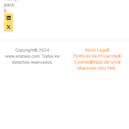
para
ti..
L
X
i
-
n
t
k
w
e
i
d
t
i
t
n
e
Aviso Legal
Copyright© 2024
r
Políticas de Privacidad
www.aristseo.com. Todos los
Cookies
Mapa del sitio
derechos reservados.
Mapa del sitio XML