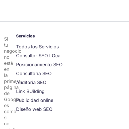
Servicios
Si
tu
Todos los Servicios
negocio
Consultor SEO LOcal
no
está
Posicionamiento SEO
en
Consultoría SEO
la
primera
Auditoría SEO
página
Link BUilding
de
Google,
Publicidad online
es
Diseño web SEO
como
si
no