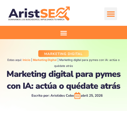
Ir
al
contenido
Comienza aquí
MARKETING DIGITAL
Estas aquí:
Inicio
|
Marketing Digital
|
Marketing digital para pymes con IA: actúa o
quédate atrás
Marketing digital para pymes
con IA: actúa o quédate atrás
Escrito por:
Aristides Cobo
abril 25, 2026