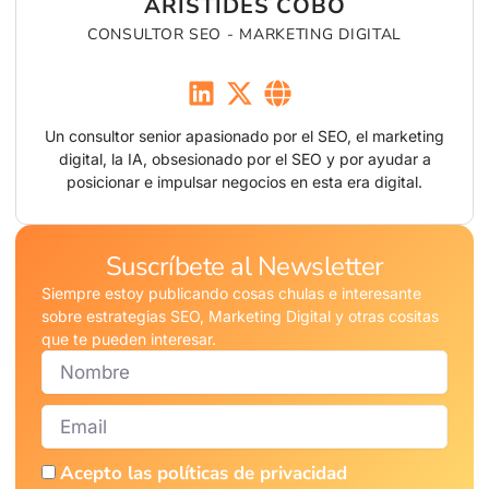
ARÍSTIDES COBO
CONSULTOR SEO - MARKETING DIGITAL
Un consultor senior apasionado por el SEO, el marketing
digital, la IA, obsesionado por el SEO y por ayudar a
posicionar e impulsar negocios en esta era digital.
Suscríbete al Newsletter
Siempre estoy publicando cosas chulas e interesante
sobre estrategias SEO, Marketing Digital y otras cositas
que te pueden interesar.
Nombre
Email
Acepto las políticas de privacidad