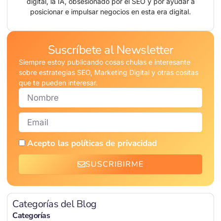
digital, la IA, obsesionado por el SEO y por ayudar a
posicionar e impulsar negocios en esta era digital.
Suscríbete al Newsletter
Siempre estoy publicando cosas chulas e interesante
sobre estrategias SEO, Marketing Digital y otras cositas
que te pueden interesar.
Nombre
Email
Acepto las políticas de privacidad
SUSCRIBIRME
Categorías del Blog
Categorías