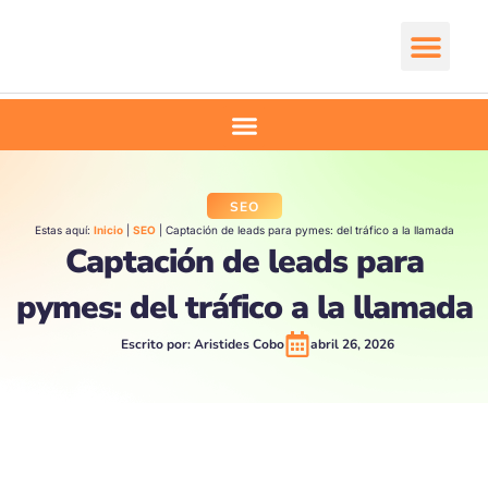
Ir
al
contenido
Comienza aquí
SEO
Estas aquí:
Inicio
|
SEO
|
Captación de leads para pymes: del tráfico a la llamada
Captación de leads para
pymes: del tráfico a la llamada
Escrito por:
Aristides Cobo
abril 26, 2026