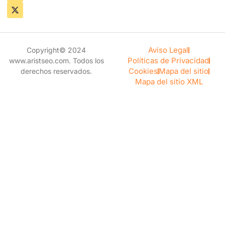
n
t
k
w
e
i
d
t
i
t
n
e
Aviso Legal
Copyright© 2024
r
Políticas de Privacidad
www.aristseo.com. Todos los
Cookies
Mapa del sitio
derechos reservados.
Mapa del sitio XML