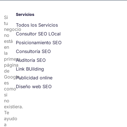
Servicios
Si
tu
Todos los Servicios
negocio
Consultor SEO LOcal
no
está
Posicionamiento SEO
en
Consultoría SEO
la
primera
Auditoría SEO
página
Link BUilding
de
Google,
Publicidad online
es
Diseño web SEO
como
si
no
existiera.
Te
ayudo
a