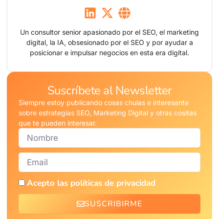
Un consultor senior apasionado por el SEO, el marketing
digital, la IA, obsesionado por el SEO y por ayudar a
posicionar e impulsar negocios en esta era digital.
Suscríbete al Newsletter
Siempre estoy publicando cosas chulas e interesante
sobre estrategias SEO, Marketing Digital y otras cositas
que te pueden interesar.
Nombre
Email
Acepto las políticas de privacidad
SUSCRIBIRME