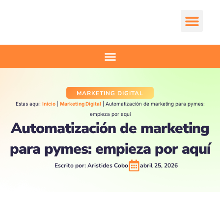
Ir
al
contenido
Comienza aquí
MARKETING DIGITAL
Estas aquí:
Inicio
|
Marketing Digital
|
Automatización de marketing para pymes:
empieza por aquí
Automatización de marketing
para pymes: empieza por aquí
Escrito por:
Aristides Cobo
abril 25, 2026