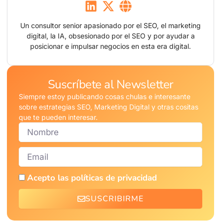
Un consultor senior apasionado por el SEO, el marketing
digital, la IA, obsesionado por el SEO y por ayudar a
posicionar e impulsar negocios en esta era digital.
Suscríbete al Newsletter
Siempre estoy publicando cosas chulas e interesante
sobre estrategias SEO, Marketing Digital y otras cositas
que te pueden interesar.
Nombre
Email
Acepto las políticas de privacidad
SUSCRIBIRME