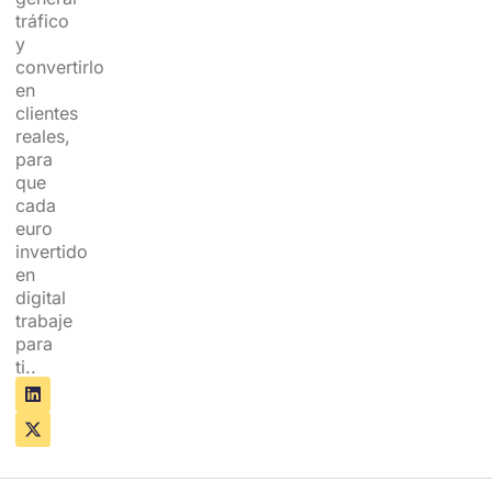
tráfico
y
convertirlo
en
clientes
reales,
para
que
cada
euro
invertido
en
digital
trabaje
para
ti..
L
X
i
-
n
t
k
w
e
i
d
t
i
t