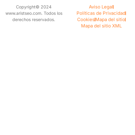
n
e
Aviso Legal
Copyright© 2024
r
Políticas de Privacidad
www.aristseo.com. Todos los
Cookies
Mapa del sitio
derechos reservados.
Mapa del sitio XML